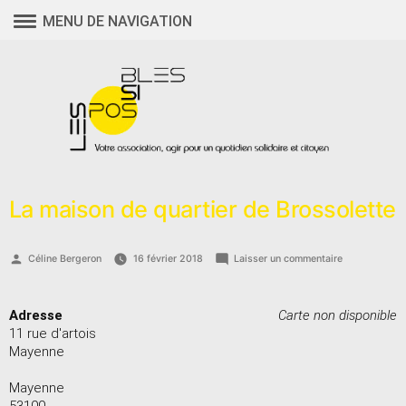
Aller
MENU DE NAVIGATION
au
contenu
La maison de quartier de Brossolette
Publié
sur
Céline Bergeron
16 février 2018
Laisser un commentaire
par
La
maison
de
Adresse
Carte non disponible
quartier
11 rue d'artois
de
Mayenne
Brossolette
Mayenne
53100