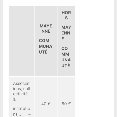
HOR
S
MAYE
MAY
NNE
ENN
E
COM
MUNA
CO
UTÉ
MM
UNA
UTÉ
Associat
ions, coll
ectivité
s,
40 €
60 €
institutio
ns… –