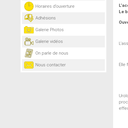
L’ac
Horaires d’ouverture
Le b
Adhésions
Ouve
Galerie Photos
Galerie vidéos
L’as
On parle de nous
Elle
Nous contacter
Urol
proc
effe