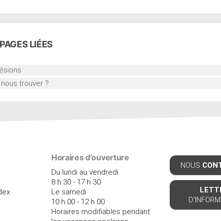
PAGES
LIÉES
ésions
 nous trouver ?
Horaires d’ouverture
NOUS
CON
Du lundi au vendredi
8 h 30 - 17 h 30
LETT
dex
Le samedi
D'INFORM
10 h 00 - 12 h 00
Horaires modifiables pendant