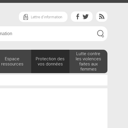
Lettre d'information
Lutte contre
Espace
Protection des
les violences
ressources
vos données
faites aux
femmes