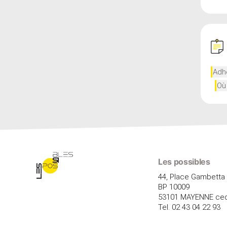
Adh
Où
Les possibles
44, Place Gambetta
BP 10009
53101 MAYENNE ce
Tel. 02 43 04 22 93