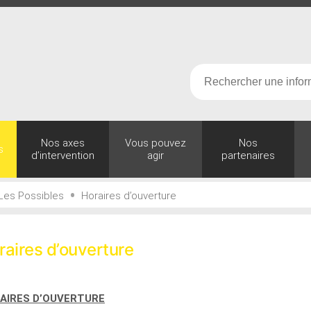
Nos axes
Vous pouvez
Nos
s
d’intervention
agir
partenaires
•
Les Possibles
Horaires d’ouverture
raires d’ouverture
AIRES D’OUVERTURE