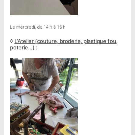
Le mercredi, de 14 h à 16 h
◊
L’
Atelier (couture, broderie, plastique fou,
poterie…)
: