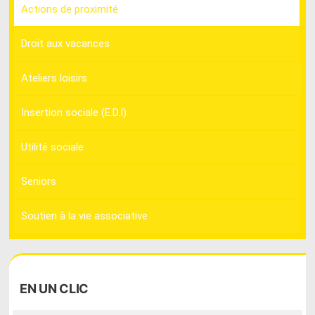
Actions de proximité
Droit aux vacances
Ateliers loisirs
Insertion sociale (E.D.I)
Utilité sociale
Seniors
Soutien à la vie associative
EN
UN CLIC