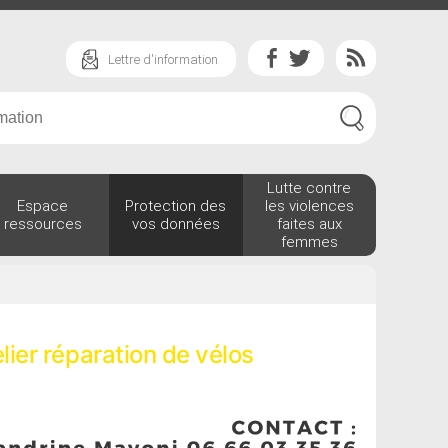
Lettre d'information
Lutte contre
Espace
Protection des
les violences
ressources
vos données
faites aux
femmes
lier réparation de vélos