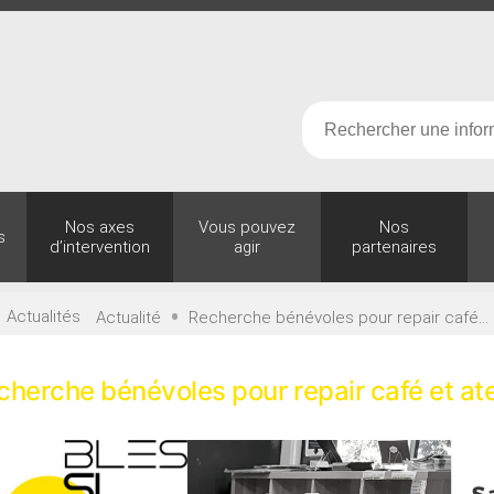
Nos axes
Vous pouvez
Nos
s
d’intervention
agir
partenaires
•
•
Actualités
Actualité
Recherche bénévoles pour repair café...
cherche bénévoles pour repair café et ate