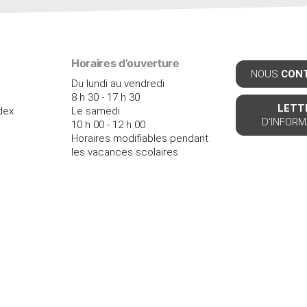
Horaires d’ouverture
NOUS
CON
Du lundi au vendredi
8 h 30 - 17 h 30
LETT
dex
Le samedi
D'INFORM
10 h 00 - 12 h 00
Horaires modifiables pendant
les vacances scolaires