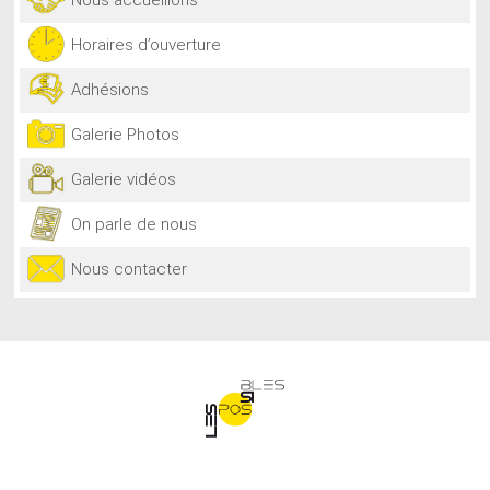
Horaires d’ouverture
Adhésions
Galerie Photos
Galerie vidéos
On parle de nous
Nous contacter