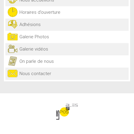
Horaires d’ouverture
Adhésions
Galerie Photos
Galerie vidéos
On parle de nous
Nous contacter