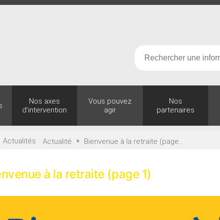
Nos axes
Vous pouvez
Nos
s
d’intervention
agir
partenaires
•
•
Actualités
Actualité
Bienvenue à la retraite (page...
nvenue à la retraite (page 1)