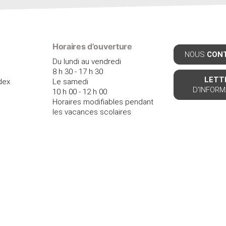
Horaires d’ouverture
NOUS
CON
Du lundi au vendredi
8 h 30 - 17 h 30
LETT
dex
Le samedi
D'INFORM
10 h 00 - 12 h 00
Horaires modifiables pendant
les vacances scolaires