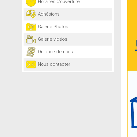
Horaires d’ouverture
Adhésions
Galerie Photos
Galerie vidéos
On parle de nous
Nous contacter