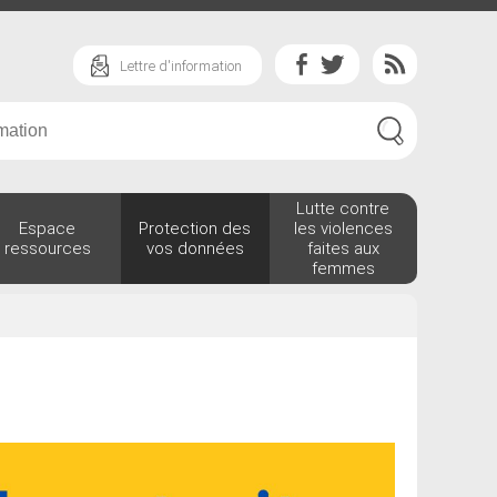
Lettre d'information
Lutte contre
Espace
Protection des
les violences
ressources
vos données
faites aux
femmes