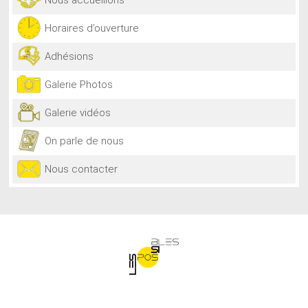
Horaires d’ouverture
Adhésions
Galerie Photos
Galerie vidéos
On parle de nous
Nous contacter